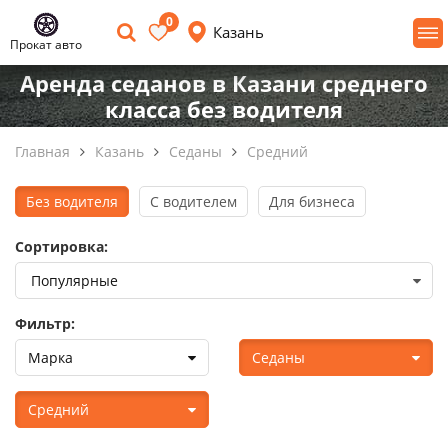
0
Казань
Прокат авто
Аренда седанов в Казани среднего
класса без водителя
Главная
Казань
Седаны
Средний
Без водителя
С водителем
Для бизнеса
Сортировка:
Фильтр:
Марка
Седаны
Средний