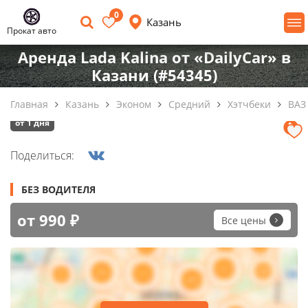
0
Казань
Прокат авто
Аренда Lada Kalina от «DailyCar» в
Казани (#54345)
Главная
Казань
Эконом
Средний
Хэтчбеки
ВАЗ 
от 1 дня
Поделиться:
БЕЗ ВОДИТЕЛЯ
от 990 ₽
Все цены