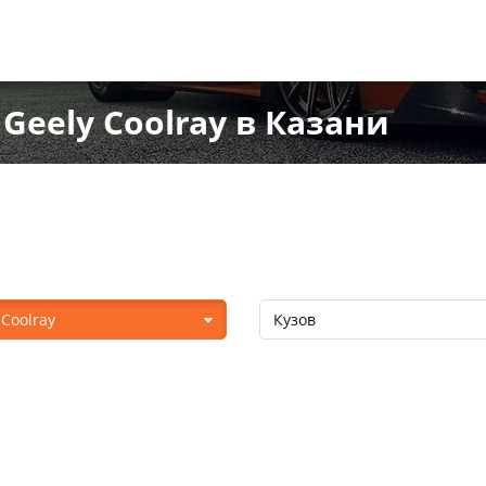
eely Coolray в Казани
 Coolray
Кузов