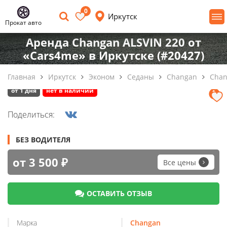
0
Иркутск
Прокат авто
Аренда Changan ALSVIN 220 от
«Cars4me» в Иркутске (#20427)
Главная
Иркутск
Эконом
Седаны
Changan
Chan
от 1 дня
нет в наличии
Поделиться:
БЕЗ ВОДИТЕЛЯ
от 3 500 ₽
Все цены
ОСТАВИТЬ ОТЗЫВ
Марка
Changan