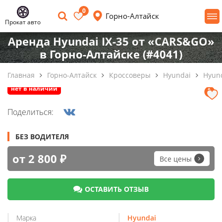
0
Горно-Алтайск
Прокат авто
Аренда Hyundai IX-35 от «CARS&GO»
в Горно-Алтайске (#4041)
Главная
Горно-Алтайск
Кроссоверы
Hyundai
Hyund
нет в наличии
Поделиться:
БЕЗ ВОДИТЕЛЯ
от 2 800 ₽
Все цены
ОСТАВИТЬ ОТЗЫВ
Марка
Hyundai