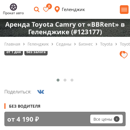
0
Геленджик
Прокат авто
Аренда Toyota Camry от «BBRent» в
Геленджике (#123177)
Главная
Геленджик
Седаны
Бизнес
Toyota
Toyo
от 1 дня
без залога
Поделиться:
БЕЗ ВОДИТЕЛЯ
от 4 190 ₽
Все цены