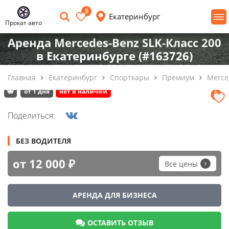
0
Екатеринбург
Прокат авто
Аренда Mercedes-Benz SLK-Класс 200
в Екатеринбурге (#163726)
Главная
Екатеринбург
Спорткары
Премиум
Merce
от 1 дня
нет в наличии
Поделиться:
БЕЗ ВОДИТЕЛЯ
от 12 000 ₽
Все цены
АРЕНДА ДЛЯ БИЗНЕСА
ОСТАВИТЬ ОТЗЫВ