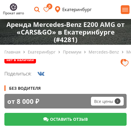
0
Екатеринбург
Прокат авто
Аренда Mercedes-Benz E200 AMG от
«CARS&GO» в Екатеринбурге
(#4281)
Главная
Екатеринбург
Премиум
Mercedes-Benz
Me
нет в наличии
Поделиться:
БЕЗ ВОДИТЕЛЯ
от 8 000 ₽
Все цены
ОСТАВИТЬ ОТЗЫВ