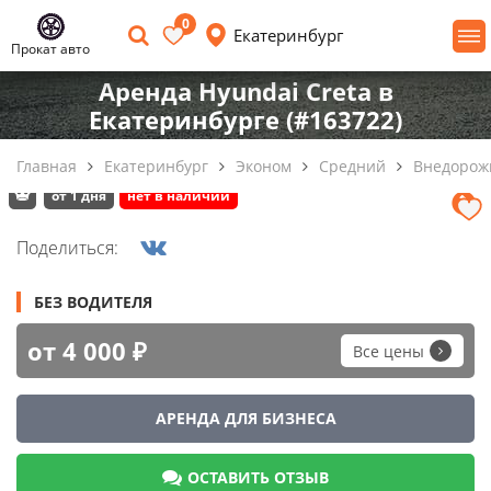
0
Екатеринбург
Прокат авто
Аренда Hyundai Creta в
Екатеринбурге (#163722)
Главная
Екатеринбург
Эконом
Средний
Внедорож
от 1 дня
нет в наличии
Поделиться:
БЕЗ ВОДИТЕЛЯ
от 4 000 ₽
Все цены
АРЕНДА ДЛЯ БИЗНЕСА
ОСТАВИТЬ ОТЗЫВ