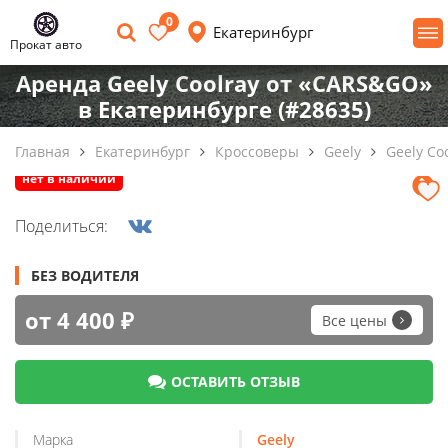
0
Екатеринбург
Прокат авто
Аренда Geely Coolray от «CARS&GO»
в Екатеринбурге (#28635)
Главная
Екатеринбург
Кроссоверы
Geely
Geely Co
нет в наличии
Поделиться:
БЕЗ ВОДИТЕЛЯ
от 4 400 ₽
Все цены
ОСТАВИТЬ ОТЗЫВ
Марка
Geely