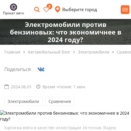
0
Выберите город
Прокат авто
Электромобили против
бензиновых: что экономичнее в
2024 году?
Главная
Автомобильный блог
Электромобили
Сравн
Поделиться:
2024.06.01
Время чтения: 1 мин.
Электромобили
Сравнения
Картинка взята в качестве иллюстрации. Источник: Яндекс